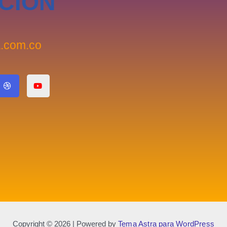
CIÓN
a.com.co
D
Y
r
o
i
u
b
t
b
u
b
b
l
e
Copyright © 2026 | Powered by
Tema Astra para WordPress
e