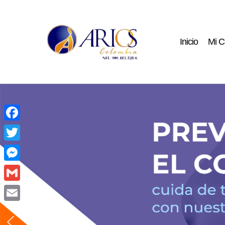
Ir
al
Inicio
Mi C
contenido
Facebook
Twitter
Messenger
Gmail
Email